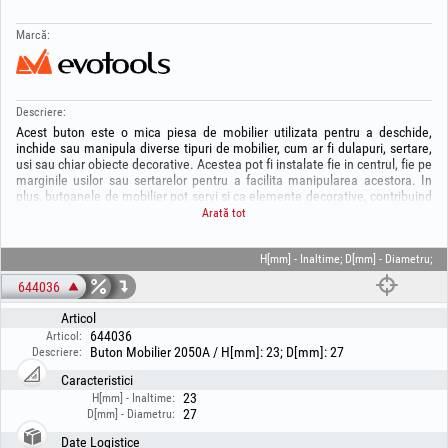
Marcă:
Descriere:
Acest buton este o mica piesa de mobilier utilizata pentru a deschide,
inchide sau manipula diverse tipuri de mobilier, cum ar fi dulapuri, sertare,
usi sau chiar obiecte decorative. Acestea pot fi instalate fie in centrul, fie pe
marginile usilor sau sertarelor pentru a facilita manipularea acestora. In
plus, butoanele de mobilier pot servi si ca elemente decorative, contribuind
la aspectul general al piesei de mobilier si la stilul ambientului in care sunt
Arată tot
integrate.
A nu se lasa la indemana copiilor!
H[mm] - Inaltime; D[mm] - Diametru;
644036
Articol
644036
Articol:
Buton Mobilier 2050A / H[mm]: 23; D[mm]: 27
Descriere:
Caracteristici
23
H[mm] - Inaltime:
27
D[mm] - Diametru:
Date Logistice