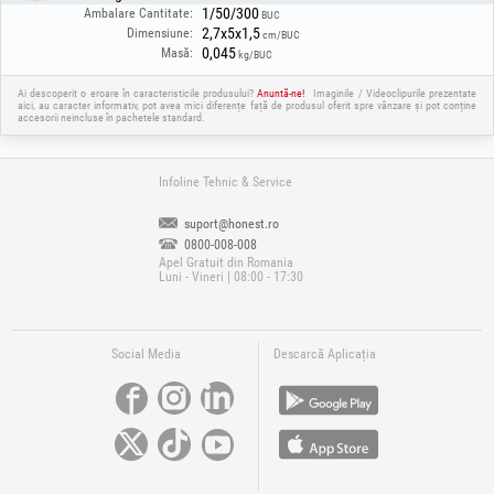
1/50/300
Ambalare Cantitate:
BUC
2,7x5x1,5
Dimensiune:
cm/BUC
0,045
Masă:
kg/BUC
Ai descoperit o eroare în caracteristicile produsului?
Anuntă-ne!
Imaginile / Videoclipurile prezentate
aici, au caracter informativ, pot avea mici diferențe față de produsul oferit spre vânzare și pot conține
accesorii neincluse în pachetele standard.
Infoline Tehnic & Service
suport@honest.ro
0800-008-008
Apel Gratuit din Romania
Luni - Vineri | 08:00 - 17:30
Social Media
Descarcă Aplicația