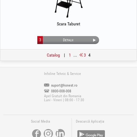
Scara Taburet
3
Detalii
Catalog
|
1
...
3
4
Infoline Tehnic & Service
suport@honest.ro
0800-008-008
Apel Gratuit din Romania
Luni - Vineri | 08:00 - 17:30
Social Media
Descarcă Aplicația