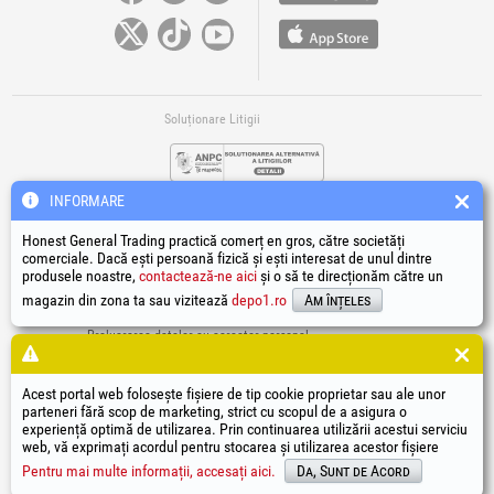
Soluționare Litigii
INFORMARE
Honest General Trading practică comerț en gros, către societăți
comerciale. Dacă ești persoană fizică și ești interesat de unul dintre
produsele noastre,
contactează-ne aici
și o să te direcționăm către un
Legături Utile
magazin din zona ta sau vizitează
depo1.ro
Am înțeles
Termeni si condiții
Prelucrarea datelor cu caracter personal
Politică de utilizare Cookie-uri
Datele de identificare ale societății
Acest portal web folosește fișiere de tip cookie proprietar sau ale unor
Autoritatea națională pentru protecția consumatorilor
parteneri fără scop de marketing, strict cu scopul de a asigura o
Soluționarea online a litigiilor
experiență optimă de utilizarea. Prin continuarea utilizării acestui serviciu
web, vă exprimați acordul pentru stocarea și utilizarea acestor fișiere
®
®
®
®
®
®
®
®
HGT
, EvoTools
, EvoSanitary
, EvoTools +Plus
, EvoSanitary +Plus
, EvoSelect
, EPTO
, EPTO Plus
,
®
PowerForProfessionals
și siglele acestora sunt mărci înregistrate Honest General Trading SRL.
Pentru mai multe informații, accesați aici.
Da, Sunt de Acord
Copyright 1994-2026
Honest General Trading SRL. Toate drepturile rezervate. CUI: 6615609,
Reg.Com.: J1994025279406