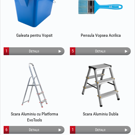
Galeata pentru Vopsit
Pensula Vopsea Acrilica
1
5
Detalii
Detalii
Scara Aluminiu cu Platforma
Scara Aluminiu Dubla
EvoTools
6
1
Detalii
Detalii