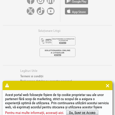
Soluționare Litigii
Legături Utile
Termeni si condiții
Prelucrarea datelor cu caracter personal
Politică de utilizare Cookie-uri
Datele de identificare ale societății
Acest portal web folosește fișiere de tip cookie proprietar sau ale unor
Autoritatea națională pentru protecția consumatorilor
parteneri fără scop de marketing, strict cu scopul de a asigura o
Soluționarea online a litigiilor
experiență optimă de utilizarea. Prin continuarea utilizării acestui serviciu
web, vă exprimați acordul pentru stocarea și utilizarea acestor fișiere
®
®
®
®
®
®
®
®
HGT
, EvoTools
, EvoSanitary
, EvoTools +Plus
, EvoSanitary +Plus
, EvoSelect
, EPTO
, EPTO Plus
,
®
PowerForProfessionals
și siglele acestora sunt mărci înregistrate Honest General Trading SRL.
Pentru mai multe informații, accesați aici.
Da, Sunt de Acord
Copyright 1994-2026
Honest General Trading SRL. Toate drepturile rezervate. CUI: 6615609,