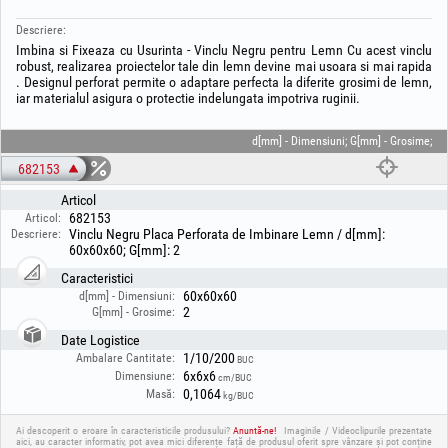
Descriere:
Imbina si Fixeaza cu Usurinta - Vinclu Negru pentru Lemn Cu acest vinclu
robust, realizarea proiectelor tale din lemn devine mai usoara si mai rapida
. Designul perforat permite o adaptare perfecta la diferite grosimi de lemn,
iar materialul asigura o protectie indelungata impotriva ruginii.
d[mm] - Dimensiuni; G[mm] - Grosime;
682153
Articol
682153
Articol:
Vinclu Negru Placa Perforata de Imbinare Lemn / d[mm]:
Descriere:
60x60x60; G[mm]: 2
Caracteristici
60x60x60
d[mm] - Dimensiuni:
2
G[mm] - Grosime:
Date Logistice
1/10/200
Ambalare Cantitate:
BUC
6x6x6
Dimensiune:
cm/BUC
0,1064
Masă:
kg/BUC
Ai descoperit o eroare în caracteristicile produsului?
Anuntă-ne!
Imaginile / Videoclipurile prezentate
aici, au caracter informativ, pot avea mici diferențe față de produsul oferit spre vânzare și pot conține