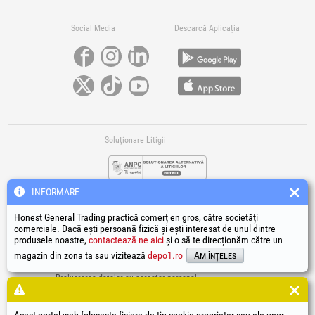
Social Media
Descarcă Aplicația
Soluționare Litigii
INFORMARE
Honest General Trading practică comerț en gros, către societăți
comerciale. Dacă ești persoană fizică și ești interesat de unul dintre
produsele noastre,
contactează-ne aici
și o să te direcționăm către un
Legături Utile
magazin din zona ta sau vizitează
depo1.ro
Am înțeles
Termeni si condiții
Prelucrarea datelor cu caracter personal
Politică de utilizare Cookie-uri
Datele de identificare ale societății