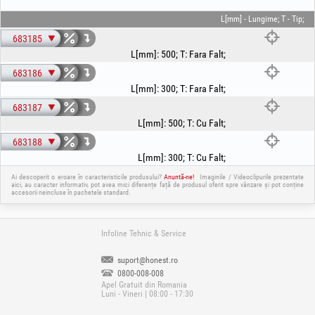
L[mm] - Lungime; T - Tip;
683185
L[mm]
:
500
;
T
:
Fara Falt
;
683186
L[mm]
:
300
;
T
:
Fara Falt
;
683187
L[mm]
:
500
;
T
:
Cu Falt
;
683188
L[mm]
:
300
;
T
:
Cu Falt
;
Ai descoperit o eroare în caracteristicile produsului?
Anuntă-ne!
Imaginile / Videoclipurile prezentate
aici, au caracter informativ, pot avea mici diferențe față de produsul oferit spre vânzare și pot conține
accesorii neincluse în pachetele standard.
Infoline Tehnic & Service
suport@honest.ro
0800-008-008
Apel Gratuit din Romania
Luni - Vineri | 08:00 - 17:30