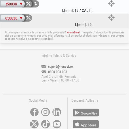
t50038
L[mm]
:
19 / CAL II
;
650036
L[mm]
:
25
;
Ai descoperit o eroare în caracteristicile produsului?
Anuntă-ne!
Imaginile / Videoclipurile prezentate
aici, au caracter informativ, pot avea mici diferențe față de produsul oferit spre vânzare și pot conține
accesorii neincluse în pachetele standard.
Infoline Tehnic & Service
suport@honest.ro
0800-008-008
Apel Gratuit din Romania
Luni - Vineri | 08:00 - 17:30
Social Media
Descarcă Aplicația