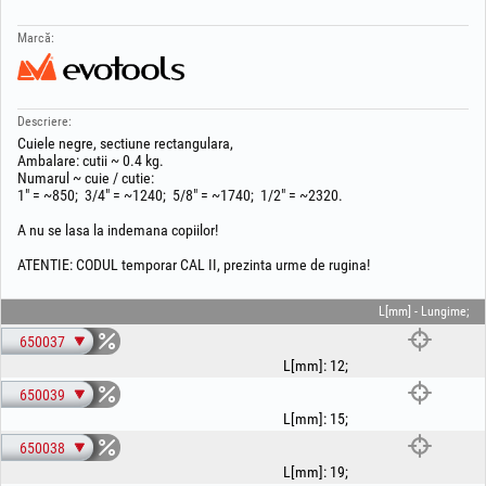
Marcă:
Descriere:
Cuiele negre, sectiune rectangulara,
Ambalare: cutii ~ 0.4 kg.
Numarul ~ cuie / cutie:
1" = ~850; 3/4" = ~1240; 5/8" = ~1740; 1/2" = ~2320.
A nu se lasa la indemana copiilor!
ATENTIE: CODUL temporar CAL II, prezinta urme de rugina!
L[mm] - Lungime;
650037
L[mm]
:
12
;
650039
L[mm]
:
15
;
650038
L[mm]
:
19
;