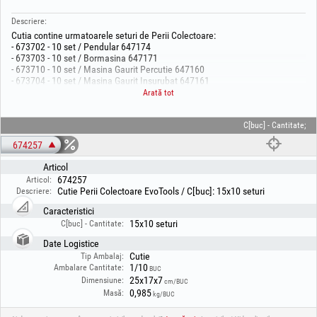
Descriere:
Cutia contine urmatoarele seturi de Perii Colectoare:
- 673702 - 10 set / Pendular 647174
- 673703 - 10 set / Bormasina 647171
- 673710 - 10 set / Masina Gaurit Percutie 647160
- 673704 - 10 set / Masina Gaurit Insurubat 647161
- 673706 - 10 set / Polizor Unghiular 647165
Arată tot
- 673707 - 10 set / Polizor Unghiular 647164
- 673708 - 10 set / Polizor Unghiular 647169
- 673709 - 10 set / Rindea 647168
C[buc] - Cantitate;
- 674164 - 10 set / Ciocan Rotopercutor 647175
674257
- 673699 - 10 set / Ciocan Rotopercutor 647163
- 673700 - 10 set / Ciocan Rotopercutor 647157
Articol
- 673701 - 10 set / Ciocan Rotopercutor 673608
674257
Articol:
- 674162 - 10 set / Ferastrau Electric 673804
Cutie Perii Colectoare EvoTools / C[buc]: 15x10 seturi
Descriere:
- 674163 - 10 set / Ferastrau Circular 673716
- 673705 - 10 set / Mixer 673404
Caracteristici
15x10 seturi
C[buc] - Cantitate:
Date Logistice
Cutie
Tip Ambalaj:
1/10
Ambalare Cantitate:
BUC
25x17x7
Dimensiune:
cm/BUC
0,985
Masă:
kg/BUC