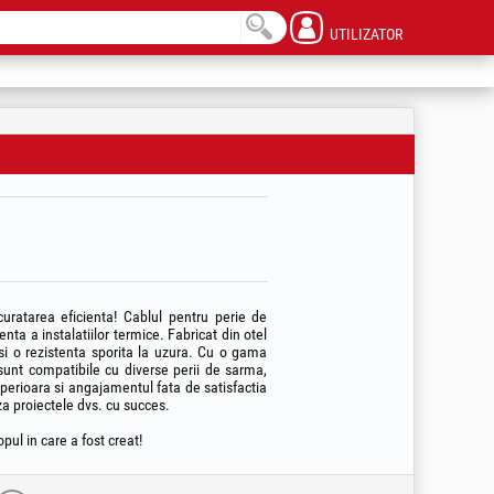
UTILIZATOR
uratarea eficienta! Cablul pentru perie de
ta a instalatiilor termice. Fabricat din otel
a si o rezistenta sporita la uzura. Cu o gama
e sunt compatibile cu diverse perii de sarma,
superioara si angajamentul fata de satisfactia
za proiectele dvs. cu succes.
pul in care a fost creat!