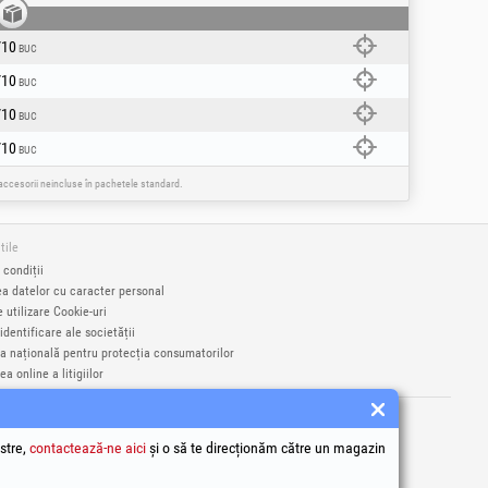
/10
BUC
/10
BUC
/10
BUC
/10
BUC
e accesorii neincluse în pachetele standard.
tile
 condiții
ea datelor cu caracter personal
e utilizare Cookie-uri
identificare ale societății
a națională pentru protecția consumatorilor
a online a litigiilor
rci înregistrate Honest General Trading SRL.
9406
stre,
contactează-ne aici
și o să te direcționăm către un magazin