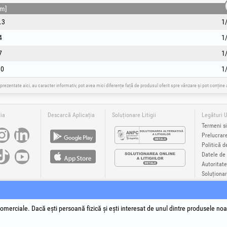
[m]
.3
1
4
1
7
1
10
1
 prezentate aici, au caracter informativ, pot avea mici diferențe față de produsul oferit spre vânzare și pot conțin
ia
Descarcă Aplicația
Soluționare Litigii
Legături U
Termeni si
Prelucrar
Politică d
Datele de 
Autoritate
Soluționare
®
®
®
®
®
®
Plus
, EvoSanitary +Plus
, EvoSelect
, EPTO
, EPTO Plus
, PowerForProfessionals
și siglele acestora sunt mă
yright 1994-2026
Honest General Trading SRL. Toate drepturile rezervate. CUI: 6615609, Reg.Com.: J199402527
omerciale. Dacă ești persoană fizică și ești interesat de unul dintre produsele noa