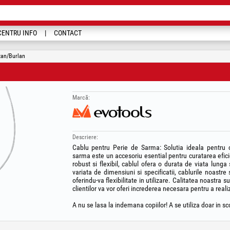
CENTRU INFO
CONTACT
zan/Burlan
Marcă:
Descriere:
Cablu pentru Perie de Sarma: Solutia ideala pentru c
sarma este un accesoriu esential pentru curatarea eficien
robust si flexibil, cablul ofera o durata de viata lung
variata de dimensiuni si specificatii, cablurile noastr
oferindu-va flexibilitate in utilizare. Calitatea noastra 
clientilor va vor oferi increderea necesara pentru a reali
A nu se lasa la indemana copiilor! A se utiliza doar in sco