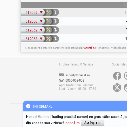
L
1
612059
612060
612062
612068
Ai descoperit o eroare în caracteristicile produsului?
Anuntă-ne!
Imaginile / Videoclipurile
Infoline Tehnic & Service
Social Med
suport@honest.ro
0800-008-008
Apel Gratuit din Romania
Luni - Vineri | 08:00 - 17:30
INFORMARE
®
®
®
HGT
, EvoTools
, EvoSanitary
, EvoTools +
Cop
Honest General Trading practică comerț en gros, către societăți c
din zona ta sau vizitează
depo1.ro
Am înțeles