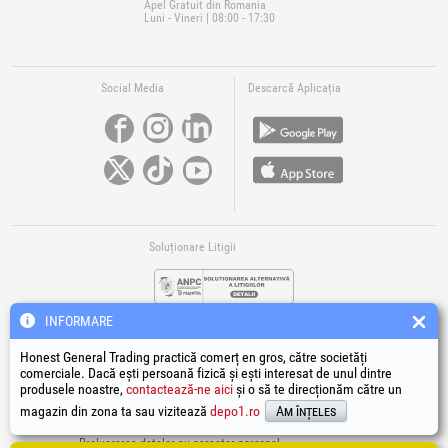
Apel Gratuit din Romania
Luni - Vineri | 08:00 - 17:30
Social Media
Descarcă Aplicația
Soluționare Litigii
INFORMARE
Honest General Trading practică comerț en gros, către societăți
comerciale. Dacă ești persoană fizică și ești interesat de unul dintre
produsele noastre,
contactează-ne aici
și o să te direcționăm către un
Legături Utile
magazin din zona ta sau vizitează
depo1.ro
Am înțeles
Termeni si condiții
Prelucrarea datelor cu caracter personal