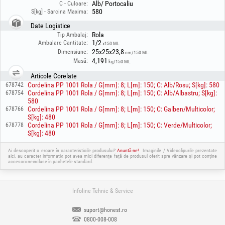
Alb/ Portocaliu
C - Culoare:
580
S[kg] - Sarcina Maxima:
Date Logistice
Rola
Tip Ambalaj:
1/2
Ambalare Cantitate:
x150 ML
25x25x23,8
Dimensiune:
cm/150 ML
4,191
Masă:
kg/150 ML
Articole Corelate
Cordelina PP 1001 Rola / G[mm]: 8; L[m]: 150; C: Alb/Rosu; S[kg]: 580
678742
Cordelina PP 1001 Rola / G[mm]: 8; L[m]: 150; C: Alb/Albastru; S[kg]:
678754
580
Cordelina PP 1001 Rola / G[mm]: 8; L[m]: 150; C: Galben/Multicolor;
678766
S[kg]: 480
Cordelina PP 1001 Rola / G[mm]: 8; L[m]: 150; C: Verde/Multicolor;
678778
S[kg]: 480
Ai descoperit o eroare în caracteristicile produsului?
Anuntă-ne!
Imaginile / Videoclipurile prezentate
aici, au caracter informativ, pot avea mici diferențe față de produsul oferit spre vânzare și pot conține
accesorii neincluse în pachetele standard.
Infoline Tehnic & Service
suport@honest.ro
0800-008-008