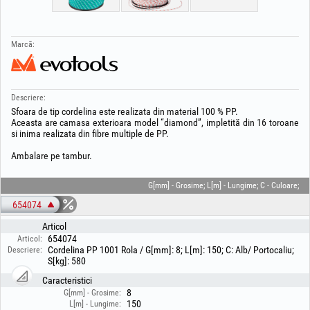
Marcă:
Descriere:
Sfoara de tip cordelina este realizata din material 100 % PP.
Aceasta are camasa exterioara model “diamond”, impletită din 16 toroane
si inima realizata din fibre multiple de PP.
Ambalare pe tambur.
G[mm] - Grosime; L[m] - Lungime; C - Culoare;
654074
Articol
654074
Articol:
Cordelina PP 1001 Rola / G[mm]: 8; L[m]: 150; C: Alb/ Portocaliu;
Descriere:
S[kg]: 580
Caracteristici
8
G[mm] - Grosime:
150
L[m] - Lungime: