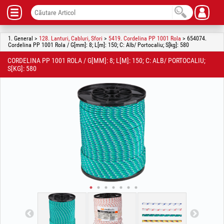
1. General >
128. Lanturi, Cabluri, Sfori
>
5419. Cordelina PP 1001 Rola
> 654074.
Cordelina PP 1001 Rola / G[mm]: 8; L[m]: 150; C: Alb/ Portocaliu; S[kg]: 580
CORDELINA PP 1001 ROLA / G[MM]: 8; L[M]: 150; C: ALB/ PORTOCALIU;
S[KG]: 580