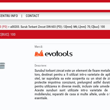
CENTRU INFO
CONTACT
3 (PD)
> a00203. Surub Torbant Zincat DIN 603 (PD) / D[mm]: M6; L[mm]: 70; C[buc]: 100
C[BUC]: 100
Marcă:
Descriere:
Surubul torbant zincat este un element de fixare metalic 
torx, destinat pentru a fi utilizat intr-o varietate de ap
otel, iar suprafata sa este acoperita cu un strat de zi
protectie impotriva coroziunii, prelungind astfel durat
pentru utilizarea in diverse medii, inclusiv cele umede
Aceste suruburi sunt utilizate intr-o varietate de ap
mobilierului, reparatii de casa si multe altele, unde o 
esentiale.