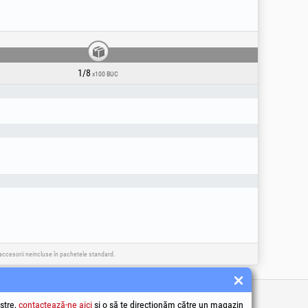
1/8
x100 BUC
e accesorii neincluse în pachetele standard.
tile
stre,
contactează-ne aici
și o să te direcționăm către un magazin