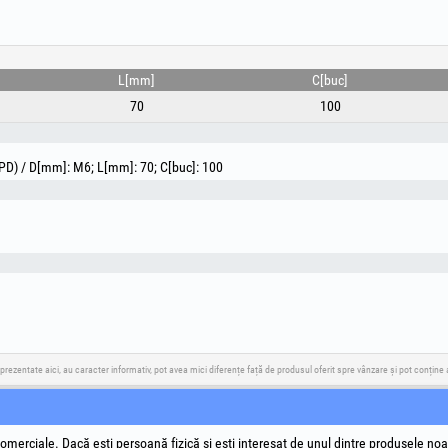
L[mm]
C[buc]
70
100
(PD) / D[mm]: M6; L[mm]: 70; C[buc]: 100
 prezentate aici, au caracter informativ, pot avea mici diferențe față de produsul oferit spre vânzare și pot conțin
ia
Descarcă Aplicația
Soluționare Litigii
Legături U
omerciale. Dacă ești persoană fizică și ești interesat de unul dintre produsele noa