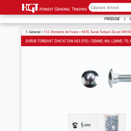
Honest General Trading
PRODUSE
1. General >
112. Elemente de Fixare
>
6678. Surub Torbant Zincat DIN 60
SURUB TORBANT ZINCAT DIN 603 (PD) / D[MM]: M6; L[MM]: 70; 