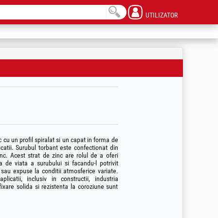
UTILIZATOR
cu un profil spiralat si un capat in forma de
licatii. Surubul torbant este confectionat din
nc. Acest strat de zinc are rolul de a oferi
a de viata a surubului si facandu-l potrivit
 sau expuse la conditii atmosferice variate.
licatii, inclusiv in constructii, industria
fixare solida si rezistenta la coroziune sunt