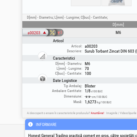
D[mm] - Diametru; L[mm] - Lungime; C[buc] - Cantitate;
D[mm]
M6
a00203
Articol
a00203
Articol:
Surub Torbant Zincat DIN 603 
Descriere:
Caracteristici
M6
D[mm] - Diametru:
70
L[mm] - Lungime:
100
C[buc] - Cantitate:
Date Logistice
Blister
Tip Ambalaj:
1/8
Ambalare Cantitate:
x100 BUC
-x-x-
Dimensiune:
cm/100 BUC
1,6273
Masă:
kg/100 BUC
Ai descoperit o eroare în caracteristicile produsului?
Anuntă-ne!
Imaginile / Videoclipurile
INFORMARE
Infoline Tehnic & Service
Social Med
Honest General Trading practică comerț en gros, către societăți c