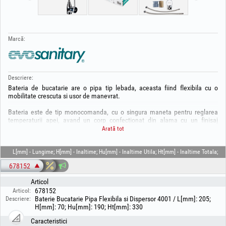
Marcă:
Descriere:
Bateria de bucatarie are o pipa tip lebada, aceasta fiind flexibila cu o
mobilitate crescuta si usor de manevrat.
Bateria este de tip monocomanda, cu o singura maneta pentru reglarea
temperaturii apei, avand un corp confectionat din alama cu un finisaj
lucios. Este echipata cu un cartus ceramic cu diametrul de 40 mm si 2
Arată tot
racorduri flexibile.
Datorita sistemul EASY FIX de 1/2" puteti monta aceasta baterie cu
L[mm] - Lungime; H[mm] - Inaltime; Hu[mm] - Inaltime Utila; Ht[mm] - Inaltime Totala;
usurinta.
678152
Pentru intretinere se recomanda curatarea frecventa a bateriei pentru
Articol
prevenirea murdariei, folosind substante de curatare care nu sunt foarte
678152
Articol:
agresive si o laveta din material fin.
Baterie Bucatarie Pipa Flexibila si Dispersor 4001 / L[mm]: 205;
Descriere:
H[mm]: 70; Hu[mm]: 190; Ht[mm]: 330
Garantie 3 ANI!
Caracteristici