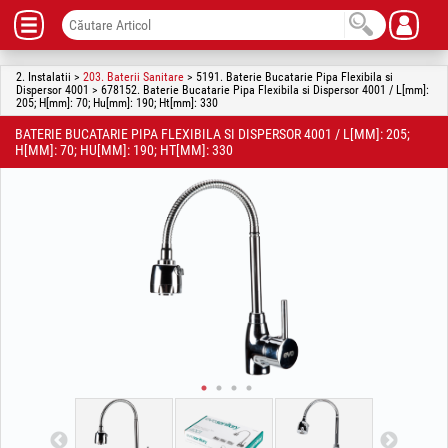
2. Instalatii >
203. Baterii Sanitare
> 5191. Baterie Bucatarie Pipa Flexibila si
Dispersor 4001 > 678152. Baterie Bucatarie Pipa Flexibila si Dispersor 4001 / L[mm]:
205; H[mm]: 70; Hu[mm]: 190; Ht[mm]: 330
BATERIE BUCATARIE PIPA FLEXIBILA SI DISPERSOR 4001 / L[MM]: 205;
H[MM]: 70; HU[MM]: 190; HT[MM]: 330