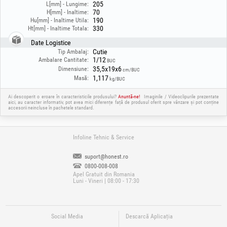
205
L[mm] - Lungime:
70
H[mm] - Inaltime:
190
Hu[mm] - Inaltime Utila:
330
Ht[mm] - Inaltime Totala:
Date Logistice
Cutie
Tip Ambalaj:
1/12
Ambalare Cantitate:
BUC
35,5x19x6
Dimensiune:
cm/BUC
1,117
Masă:
kg/BUC
Ai descoperit o eroare în caracteristicile produsului?
Anuntă-ne!
Imaginile / Videoclipurile prezentate
aici, au caracter informativ, pot avea mici diferențe față de produsul oferit spre vânzare și pot conține
accesorii neincluse în pachetele standard.
Infoline Tehnic & Service
suport@honest.ro
0800-008-008
Apel Gratuit din Romania
Luni - Vineri | 08:00 - 17:30
Social Media
Descarcă Aplicația