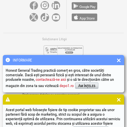
Soluționare Litigii
INFORMARE
Honest General Trading practică comerț en gros, către societăți
comerciale. Dacă ești persoană fizică și ești interesat de unul dintre
produsele noastre,
contactează-ne aici
și o să te direcționăm către un
Legături Utile
magazin din zona ta sau vizitează
depo1.ro
Am înțeles
Termeni si condiții
Prelucrarea datelor cu caracter personal
Politică de utilizare Cookie-uri
Datele de identificare ale societății
Acest portal web folosește fișiere de tip cookie proprietar sau ale unor
Autoritatea națională pentru protecția consumatorilor
parteneri fără scop de marketing, strict cu scopul de a asigura o
Soluționarea online a litigiilor
experiență optimă de utilizarea. Prin continuarea utilizării acestui serviciu
web, vă exprimați acordul pentru stocarea și utilizarea acestor fișiere
®
®
®
®
®
®
®
®
HGT
, EvoTools
, EvoSanitary
, EvoTools +Plus
, EvoSanitary +Plus
, EvoSelect
, EPTO
, EPTO Plus
,
®