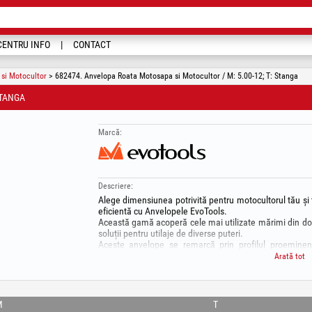
CENTRU INFO
CONTACT
si Motocultor
> 682474. Anvelopa Roata Motosapa si Motocultor / M: 5.00-12; T: Stanga
STANGA
Marcă:
Descriere:
Alege dimensiunea potrivită pentru motocultorul tău și
eficientă cu Anvelopele EvoTools.
Această gamă acoperă cele mai utilizate mărimi din dom
soluții pentru utilaje de diverse puteri.
Aceste anvelope se remarcă prin profilul proeminen
excelentă pe pământ afânat și o capacitate optimă de aut
Arată tot
Fiecare anvelopă este optimizată pentru un sens speci
dedicate pentru partea stângă sau dreaptă, pentru a
tracțiune. Este soluția ideală pentru înlocuirea comp
manevrabilitatea utilajului în timpul arăturii sau transpor
M
T