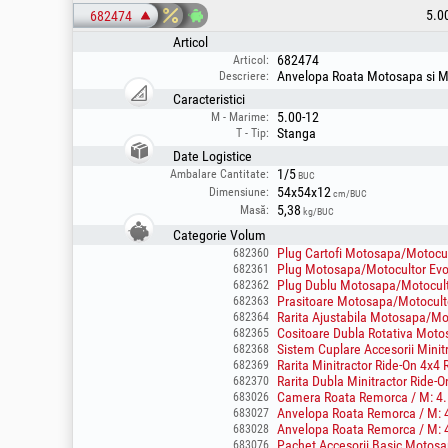
5.0
682474
Articol
682474
Articol:
Anvelopa Roata Motosapa si Mo
Descriere:
Caracteristici
5.00-12
M - Marime:
Stanga
T - Tip:
Date Logistice
1/5
Ambalare Cantitate:
BUC
54x54x12
Dimensiune:
cm/BUC
5,38
Masă:
kg/BUC
Categorie Volum
Plug Cartofi Motosapa/Motocul
682360
Plug Motosapa/Motocultor Evo
682361
Plug Dublu Motosapa/Motocult
682362
Prasitoare Motosapa/Motocult
682363
Rarita Ajustabila Motosapa/Mo
682364
Cositoare Dubla Rotativa Moto
682365
Sistem Cuplare Accesorii Minit
682368
Rarita Minitractor Ride-On 4x4
682369
Rarita Dubla Minitractor Ride-
682370
Camera Roata Remorca / M: 4.
683026
Anvelopa Roata Remorca / M: 4
683027
Anvelopa Roata Remorca / M: 4
683028
Pachet Accesorii Basic Motosap
683076