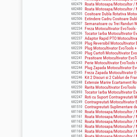
Roata Motosapa/Motocultor / M
682479
Roata Motosapa/Motocultor / M
682480
Cositoare Dubla Rotativa Moto
682505
Extindere Cadru Cositoare Dub
682506
Semanatoare cu Trei Randuri W
682507
Freza Motocultivator EvoTools 
682234
Tocator Iarba Motocultivator E
682236
Adaptor Rapid PTO Motocultiva
682237
Plug Reversibil Motocultivator
682238
Plug Motocultivator EvoTools +
682239
Plug Cartofi Motocultivator Ev
682240
Prasitoare Motocultivator EvoT
682241
Perie Motocultivator EvoTools 
682243
Plug Zapada Motocultivator Ev
682244
Freza Zapada Motocultivator E
682245
Kit 2 Discuri si 2 Cabluri de F
682246
Extensie Marire Ecartament Rot
682248
Rarita Motocultivator EvoTools
682250
Tocator Iarba Motocultivator E
682893
Roti cu Suport Contragreutati M
682247
Contragreutati Motocultivator
682249
Contragreutati Suplimentare d
681510
Roata Motosapa/Motocultor / M
681160
Roata Motosapa/Motocultor / M
681161
Roata Motosapa/Motocultor / M
681162
Roata Motosapa/Motocultor / M
681163
Roata Motosapa/Motocultor / M
681164
Roata Motosapa/Motocultor / M
681165