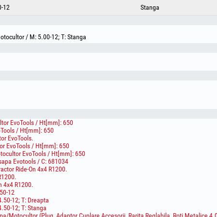
0-12
Stanga
tocultor / M: 5.00-12; T: Stanga
tor EvoTools / Ht[mm]: 650
Tools / Ht[mm]: 650
or EvoTools.
or EvoTools / Ht[mm]: 650
tocultor EvoTools / Ht[mm]: 650
sapa Evotools / C: 681034
ractor Ride-On 4x4 R1200.
 R1200.
On 4x4 R1200.
50-12
.50-12; T: Dreapta
.50-12; T: Stanga
a/Motocultor (Plug, Adaptor Cuplare Accesorii, Rarita Reglabila, Roti Metalice 4.