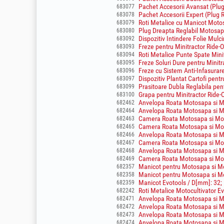
Pachet Accesorii Avansat (Plug 
683077
Pachet Accesorii Expert (Plug Re
683078
Roti Metalice cu Manicot Moto
683079
Plug Dreapta Reglabil Motosap
683080
Dispozitiv Intindere Folie Mulc
683092
Freze pentru Minitractor Ride-
683093
Roti Metalice Punte Spate Min
683094
Freze Soluri Dure pentru Minit
683095
Freze cu Sistem Anti-Infasurar
683096
Dispozitiv Plantat Cartofi pent
683097
Prasitoare Dubla Reglabila pen
683099
Grapa pentru Minitractor Ride
683100
Anvelopa Roata Motosapa si Mo
682462
Anvelopa Roata Motosapa si Mo
682464
Camera Roata Motosapa si Moto
682463
Camera Roata Motosapa si Moto
682465
Anvelopa Roata Motosapa si Mot
682466
Camera Roata Motosapa si Moto
682467
Anvelopa Roata Motosapa si Mo
682468
Camera Roata Motosapa si Moto
682469
Manicot pentru Motosapa si Mo
682357
Manicot pentru Motosapa si Mo
682358
Manicot Evotools / D[mm]: 32;
682359
Roti Metalice Motocultivator E
682242
Anvelopa Roata Motosapa si Mot
682471
Anvelopa Roata Motosapa si Mo
682472
Anvelopa Roata Motosapa si Mo
682473
Anvelopa Roata Motosapa si Mo
682474