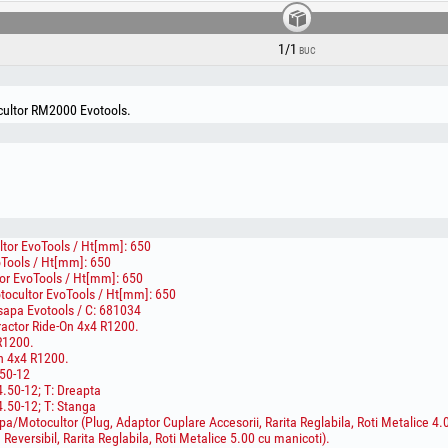
Transport / P[CP]: 11
ATENTIE! Cositoarea se va angrena imediat ce motorul 
rol doar in controlul deplasarii ansamblului.
1/1
BUC
Alte caracteristici:
- Numar cutite / tambur: 4
cultor RM2000 Evotools.
- Diametru tambur rotativ: 40 cm
- Latimea de taiere: 80 cm
- Inaltimea de taiere: 3 – 10 cm
- Reglare inaltime taiere: Da
A nu se lasa la indemana copiilor! Utilizati produsul 
impreuna cu uneltele specifice! In timpul utilizarii, pur
din functionare, inainte de orice vrificare si nu il lasati
tor EvoTools / Ht[mm]: 650
Tools / Ht[mm]: 650
or EvoTools / Ht[mm]: 650
tocultor EvoTools / Ht[mm]: 650
sapa Evotools / C: 681034
ractor Ride-On 4x4 R1200.
 R1200.
On 4x4 R1200.
50-12
.50-12; T: Dreapta
.50-12; T: Stanga
a/Motocultor (Plug, Adaptor Cuplare Accesorii, Rarita Reglabila, Roti Metalice 4.
Reversibil, Rarita Reglabila, Roti Metalice 5.00 cu manicoti).