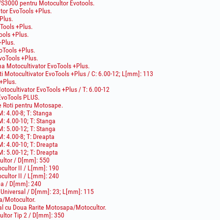
S3000 pentru Motocultor Evotools.
tor EvoTools +Plus.
Plus.
oTools +Plus.
ools +Plus.
+Plus.
oTools +Plus.
voTools +Plus.
rana Motocultivator EvoTools +Plus.
i Motocultivator EvoTools +Plus / C: 6.00-12; L[mm]: 113
 +Plus.
otocultivator EvoTools +Plus / T: 6.00-12
 EvoTools PLUS.
e Roti pentru Motosape.
: 4.00-8; T: Stanga
: 4.00-10; T: Stanga
: 5.00-12; T: Stanga
: 4.00-8; T: Dreapta
: 4.00-10; T: Dreapta
: 5.00-12; T: Dreapta
ultor / D[mm]: 550
cultor II / L[mm]: 190
cultor II / L[mm]: 240
pa / D[mm]: 240
Universal / D[mm]: 23; L[mm]: 115
a/Motocultor.
nal cu Doua Rarite Motosapa/Motocultor.
ltor Tip 2 / D[mm]: 350