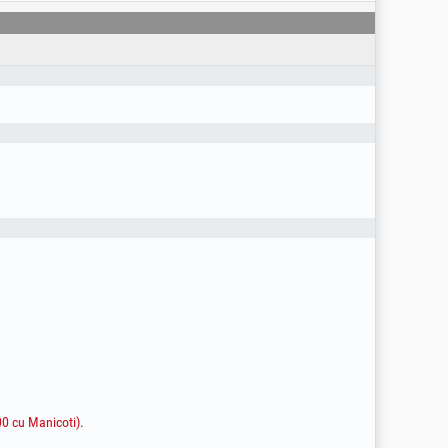
este pornit. Ambreiajul motocultorului are
doar in scopul in care a fost creat si doar
tati echipament de protectie! Opriti produsul
 nesupravegheat!
00 cu Manicoti).