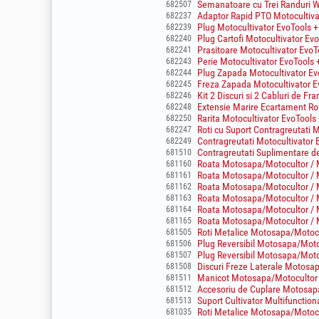
Semanatoare cu Trei Randuri W
682507
Adaptor Rapid PTO Motocultiva
682237
Plug Motocultivator EvoTools +
682239
Plug Cartofi Motocultivator Ev
682240
Prasitoare Motocultivator EvoT
682241
Perie Motocultivator EvoTools 
682243
Plug Zapada Motocultivator Ev
682244
Freza Zapada Motocultivator E
682245
Kit 2 Discuri si 2 Cabluri de F
682246
Extensie Marire Ecartament Rot
682248
Rarita Motocultivator EvoTools
682250
Roti cu Suport Contragreutati M
682247
Contragreutati Motocultivator
682249
Contragreutati Suplimentare d
681510
Roata Motosapa/Motocultor / M
681160
Roata Motosapa/Motocultor / M
681161
Roata Motosapa/Motocultor / M
681162
Roata Motosapa/Motocultor / M
681163
Roata Motosapa/Motocultor / M
681164
Roata Motosapa/Motocultor / M
681165
Roti Metalice Motosapa/Motoc
681505
Plug Reversibil Motosapa/Moto
681506
Plug Reversibil Motosapa/Moto
681507
Discuri Freze Laterale Motosa
681508
Manicot Motosapa/Motocultor 
681511
Accesoriu de Cuplare Motosap
681512
Suport Cultivator Multifunctio
681513
Roti Metalice Motosapa/Motocu
681035