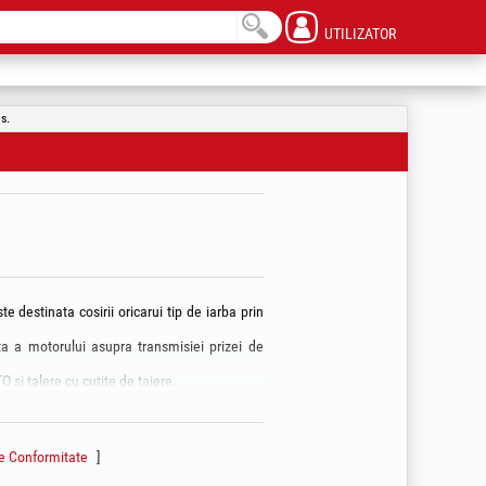
UTILIZATOR
s.
destinata cosirii oricarui tip de iarba prin
cta a motorului asupra transmisiei prizei de
 si talere cu cutite de taiere.
:
 KAMA cu Roti de Transport / P[CP]: 6
 682506 si astfel aceasta devine compatibila
ie Conformitate
ca cu Roti de Transport / P[CP]: 14
iesel KAMA Pornire Electrica cu Roti de