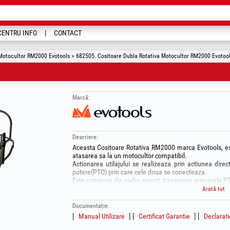
CENTRU INFO
CONTACT
Motocultor RM2000 Evotools > 682505. Cositoare Dubla Rotativa Motocultor RM2000 Evotool
Marcă:
Descriere:
Aceasta Cositoare Rotativa RM2000 marca Evotools, este 
atasarea sa la un motocultor compatibil.
Actionarea utilajului se realizeaza prin actiunea dire
putere(PTO) prin care cele doua se conecteaza.
Este compusa din cadru suport, transmisie principala PTO
In forma standard, aceasta este compatibila cu modelul
Arată tot
681941 - Motocultor TDK600 Evotools PLUS Motor Diesel
Cadrul suport poate fi inlocuit cu extinderea de cadru
Documentație:
cu modelele:
Manual Utilizare
Certificat Garantie
Declarat
681940 - Motocultor T1400 Evotools PLUS Pornire Electri
681942 - Motocultor TDK1100 Evotools PLUS Motor D