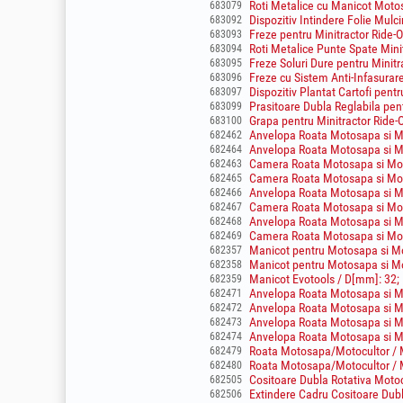
Roti Metalice cu Manicot Moto
683079
Dispozitiv Intindere Folie Mulc
683092
Freze pentru Minitractor Ride-
683093
Roti Metalice Punte Spate Min
683094
Freze Soluri Dure pentru Minit
683095
Freze cu Sistem Anti-Infasurar
683096
Dispozitiv Plantat Cartofi pent
683097
Prasitoare Dubla Reglabila pen
683099
Grapa pentru Minitractor Ride
683100
Anvelopa Roata Motosapa si Mo
682462
Anvelopa Roata Motosapa si Mo
682464
Camera Roata Motosapa si Moto
682463
Camera Roata Motosapa si Moto
682465
Anvelopa Roata Motosapa si Mot
682466
Camera Roata Motosapa si Moto
682467
Anvelopa Roata Motosapa si Mo
682468
Camera Roata Motosapa si Moto
682469
Manicot pentru Motosapa si Mo
682357
Manicot pentru Motosapa si Mo
682358
Manicot Evotools / D[mm]: 32;
682359
Anvelopa Roata Motosapa si Mot
682471
Anvelopa Roata Motosapa si Mo
682472
Anvelopa Roata Motosapa si Mo
682473
Anvelopa Roata Motosapa si Mo
682474
Roata Motosapa/Motocultor / M
682479
Roata Motosapa/Motocultor / M
682480
Cositoare Dubla Rotativa Moto
682505
Extindere Cadru Cositoare Dub
682506