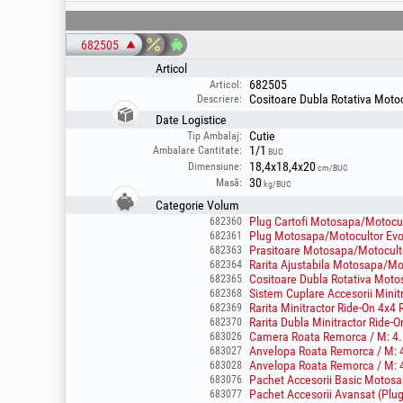
682505
Articol
682505
Articol:
Cositoare Dubla Rotativa Moto
Descriere:
Date Logistice
Cutie
Tip Ambalaj:
1/1
Ambalare Cantitate:
BUC
18,4x18,4x20
Dimensiune:
cm/BUC
30
Masă:
kg/BUC
Categorie Volum
Plug Cartofi Motosapa/Motocul
682360
Plug Motosapa/Motocultor Evo
682361
Prasitoare Motosapa/Motocult
682363
Rarita Ajustabila Motosapa/Mo
682364
Cositoare Dubla Rotativa Moto
682365
Sistem Cuplare Accesorii Minit
682368
Rarita Minitractor Ride-On 4x4
682369
Rarita Dubla Minitractor Ride-
682370
Camera Roata Remorca / M: 4.
683026
Anvelopa Roata Remorca / M: 4
683027
Anvelopa Roata Remorca / M: 4
683028
Pachet Accesorii Basic Motosap
683076
Pachet Accesorii Avansat (Plug 
683077